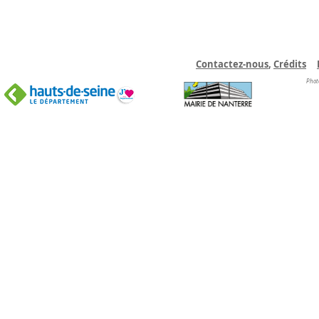
Contactez-nous
,
C
rédits
Phot