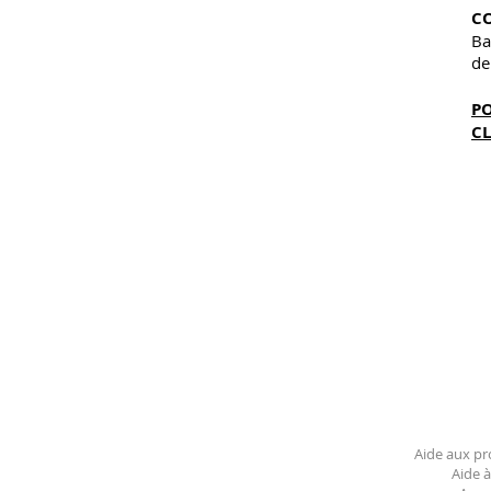
CO
Ba
de
P
CL
Aide aux pro
Aide à