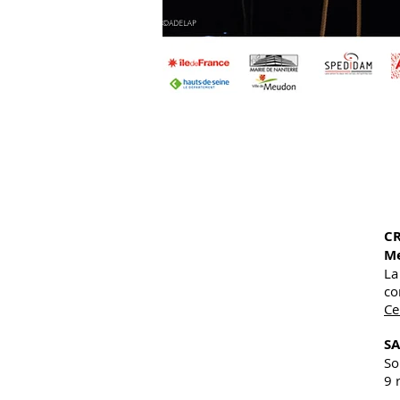
CR
M
La
co
Ce
SA
So
9 