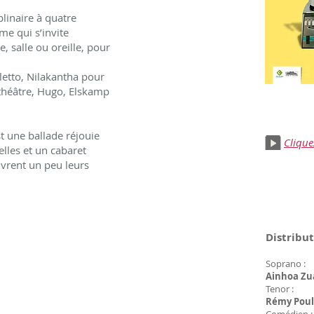
plinaire à quatre
me qui s’invite
, salle ou oreille, pour
oletto, Nilakantha pour
 théâtre, Hugo, Elskamp
t une ballade réjouie
Clique
elles et un cabaret
livrent un peu leurs
Distribu
​
Soprano :
Ainhoa Zu
Tenor :
Rémy Poul