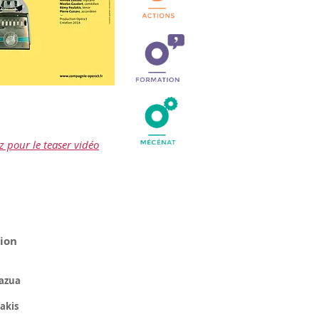
z pour le teaser vidéo
tion
azua
akis