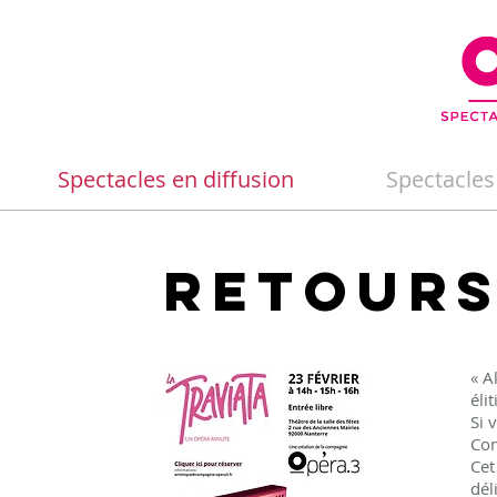
Spectacles en diffusion
Spectacles
Retours
« A
élit
Si 
Com
Cet
dél