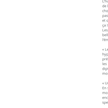
L'h
de 
cho
pas
et 
ça 
Les
bel
l'é
« L
hyp
pré
les
dip
mom
« U
En 
mom
enc
spe