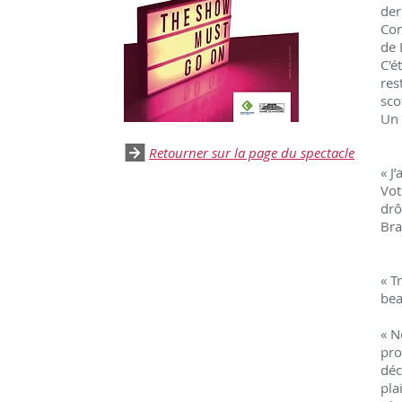
der
Con
de 
C'é
res
sco
Un 
Retourner sur la page du spectacle
« J
Vot
drô
Bra
« T
bea
« N
pro
déc
plai