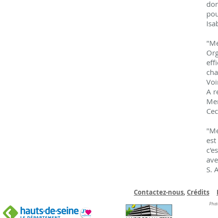
don
pou
Isa
"Me
Org
eff
cha
Voi
A r
Mer
Cec
"Me
est
c'e
ave
S. 
Contactez-nous
,
C
rédits
Phot