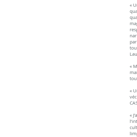
« U
qua
qua
mag
res
nar
par
tou
Lau
« M
mai
tou
« U
véc
CAS
« J
l’i
cul
lim