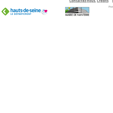
Contactez-nous
,
C
rédits
Phot