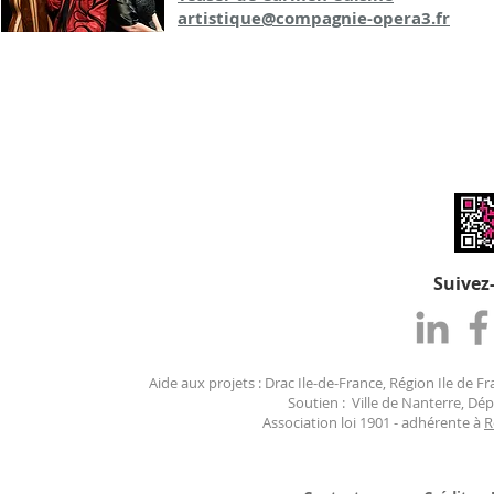
artistique@compagnie-opera3.fr
Suivez
Aide aux projets : Drac Ile-de-France, Région Ile de F
Soutien : Ville de Nanterre, D
Association loi 1901 - adhérente à
R