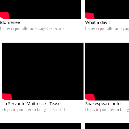
Idoménée
What a day !
Cliquez
ici
pour aller sur la page
du spectacle
Cliquez
ici
pour aller sur la pag
La Servante Maitresse - Teaser
Shakespeare notes
Cliquez
ici
pour aller sur la page
du spectacle
Cliquez
ici
pour aller sur la pa