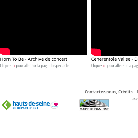
Horn To Be - Archive de concert
Cenerentola Valise - 
Cliquez
ici
pour aller sur la page
du spectacle
Cliquez
ici
pour aller sur la pa
Contactez-nous
,
C
rédits
Phot