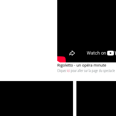
Rigoletto - un opéra minute
Cliquez
ici
pour aller sur la page
du spectacle