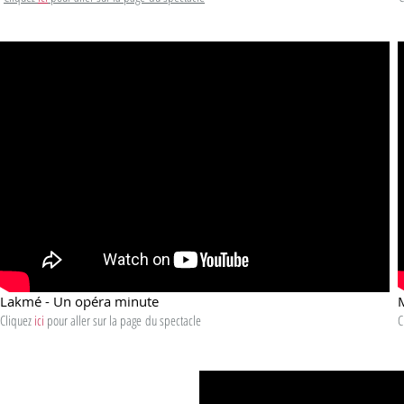
Lakmé - Un opéra minute
Cliquez
ici
pour aller sur la page
du spectacle
C